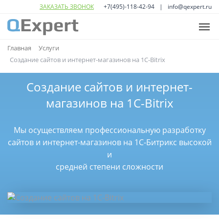
ЗАКАЗАТЬ ЗВОНОК
+7(495)-118-42-94
info@qexpert.ru
ГЛАВНАЯ
Главная
Услуги
Создание сайтов и интернет-магазинов на 1C-Bitrix
УСЛУГИ
Open
sub
Создание сайтов и интернет-
ПОРТФОЛИО
menu
Open
магазинов на 1C-Bitrix
sub
О НАС
menu
Мы осуществляем профессиональную разработку
КОНТАКТЫ
сайтов и интернет-магазинов на 1С-Битрикс высокой
и
средней степени сложности