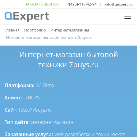
ЗАКАЗАТЬ ЗВОНОК
+7(495)-118-42-94
info@qexpert.ru
ГЛАВНАЯ
Главная
Портфолио
Интернет-магазины
Интернет-магазин бытовой техники 7buys.ru
УСЛУГИ
Open
sub
Интернет-магазин бытовой
ПОРТФОЛИО
menu
Open
техники 7buys.ru
sub
О НАС
menu
КОНТАКТЫ
Платформа:
1C-Bitrix
Клиент:
7BUYS
Сайт:
http://7buys.ru
Тип сайта:
интернет-магазин
Заказанные услуги:
web разработка и техническое