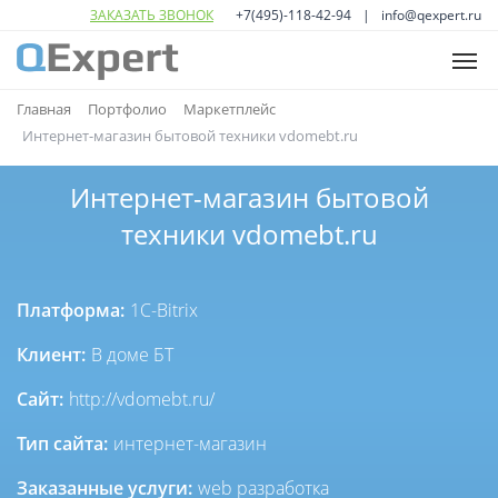
ЗАКАЗАТЬ ЗВОНОК
+7(495)-118-42-94
info@qexpert.ru
ГЛАВНАЯ
Главная
Портфолио
Маркетплейс
Интернет-магазин бытовой техники vdomebt.ru
УСЛУГИ
Open
sub
Интернет-магазин бытовой
ПОРТФОЛИО
menu
Open
техники vdomebt.ru
sub
О НАС
menu
КОНТАКТЫ
Платформа:
1C-Bitrix
Клиент:
В доме БТ
Сайт:
http://vdomebt.ru/
Тип сайта:
интернет-магазин
Заказанные услуги:
web разработка