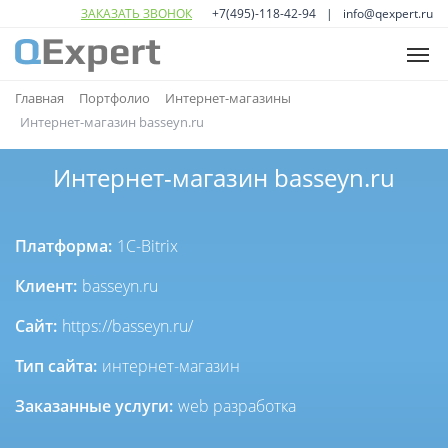
ЗАКАЗАТЬ ЗВОНОК
+7(495)-118-42-94
info@qexpert.ru
ГЛАВНАЯ
Главная
Портфолио
Интернет-магазины
Интернет-магазин basseyn.ru
УСЛУГИ
Open
sub
Интернет-магазин basseyn.ru
ПОРТФОЛИО
menu
Open
sub
О НАС
menu
Платформа:
1C-Bitrix
КОНТАКТЫ
Клиент:
basseyn.ru
Сайт:
https://basseyn.ru/
Тип сайта:
интернет-магазин
Заказанные услуги:
web разработка