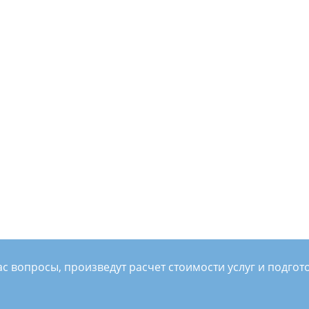
Интернет-магазин бытовой
техники 7buys.ru
Смотреть проект
с вопросы, произведут расчет стоимости услуг и подгот